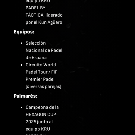
equipo KRU
PADEL BY
TÁCTICA, liderado
por el Kun Agüero.
Equipos:
Selección
Nacional de Pádel
de España
Circuito World
Padel Tour / FIP
Premier Padel
(diversas parejas)
Palmarés:
Campeona de la
HEXAGON CUP
2025 junto al
equipo KRU