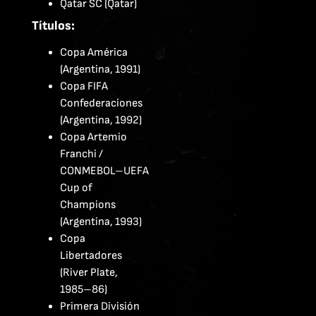
Qatar SC (Qatar)
Títulos:
Copa América
(Argentina, 1991)
Copa FIFA
Confederaciones
(Argentina, 1992)
Copa Artemio
Franchi /
CONMEBOL–UEFA
Cup of
Champions
(Argentina, 1993)
Copa
Libertadores
(River Plate,
1985–86)
Primera División