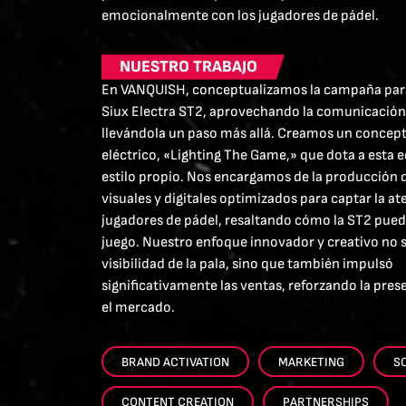
emocionalmente con los jugadores de pádel.
NUESTRO TRABAJO
En VANQUISH, conceptualizamos la campaña para
Siux Electra ST2, aprovechando la comunicación 
llevándola un paso más allá. Creamos un concept
eléctrico, «Lighting The Game,» que dota a esta e
estilo propio. Nos encargamos de la producción 
visuales y digitales optimizados para captar la at
jugadores de pádel, resaltando cómo la ST2 pued
juego. Nuestro enfoque innovador y creativo no 
visibilidad de la pala, sino que también impulsó
significativamente las ventas, reforzando la pres
el mercado.
BRAND ACTIVATION
MARKETING
S
CONTENT CREATION
PARTNERSHIPS