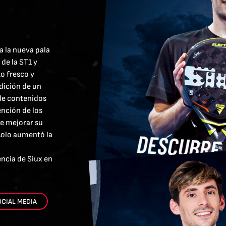
 la nueva pala
de la ST1 y
o fresco y
dición de un
de contenidos
ención de los
e mejorar su
solo aumentó la
encia de Siux en
OCIAL MEDIA