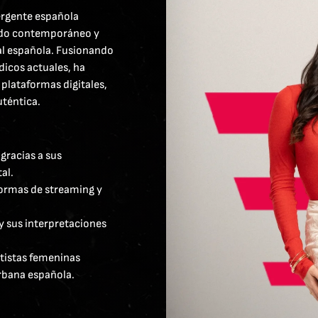
ergente española
nido contemporáneo y
al española. Fusionando
icos actuales, ha
plataformas digitales,
uténtica.
gracias a sus
al.
formas de streaming y
 y sus interpretaciones
rtistas femeninas
rbana española.